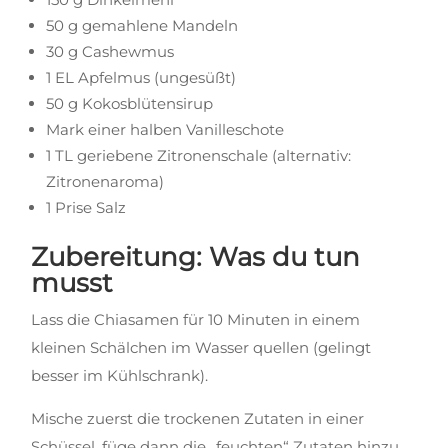
50 g gemahlene Mandeln
30 g Cashewmus
1 EL Apfelmus (ungesüßt)
50 g Kokosblütensirup
Mark einer halben Vanilleschote
1 TL geriebene Zitronenschale (alternativ:
Zitronenaroma)
1 Prise Salz
Zubereitung: Was du tun
musst
Lass die Chiasamen für 10 Minuten in einem
kleinen Schälchen im Wasser quellen (gelingt
besser im Kühlschrank).
Mische zuerst die trockenen Zutaten in einer
Schüssel, füge dann die „feuchten“ Zutaten hinzu