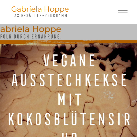
Vegane
Ausstechkekse
mit
Kokosblütensir
up