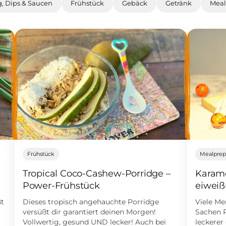
g, Dips & Saucen
Frühstück
Gebäck
Getränk
Meal
Frühstück
Mealpre
Tropical Coco-Cashew-Porridge –
Karame
Power-Frühstück
eiweiß
ßt
Dieses tropisch angehauchte Porridge
Viele Me
versüßt dir garantiert deinen Morgen!
Sachen P
Vollwertig, gesund UND lecker! Auch bei
leckerer