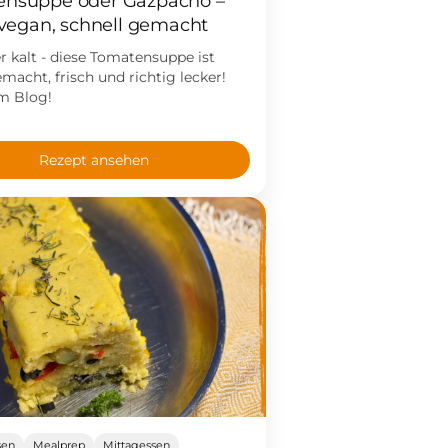
ensuppe oder Gazpacho –
, vegan, schnell gemacht
r kalt - diese Tomatensuppe ist
emacht, frisch und richtig lecker!
m Blog!
Rezept ansehen
sen
Mealprep
Mittagessen