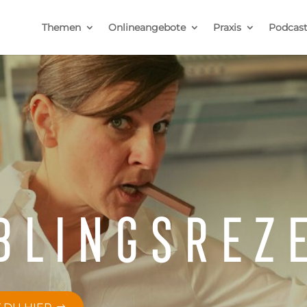
Themen
Onlineangebote
Praxis
Podcas
blingsrez