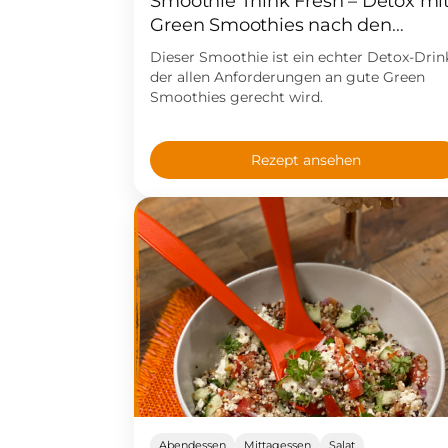
Smoothie Think Fresh – Detox mi
Green Smoothies nach den
Feiertagen
Dieser Smoothie ist ein echter Detox-Drin
der allen Anforderungen an gute Green
Smoothies gerecht wird.
Rezept ansehen
Abendessen
Mittagessen
Salat