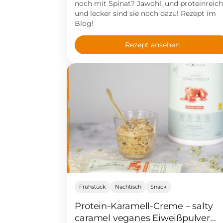
noch mit Spinat? Jawohl, und proteinreic
und lecker sind sie noch dazu! Rezept im
Blog!
Rezept ansehen
Frühstück
Nachtisch
Snack
Protein-Karamell-Creme – salty
caramel veganes Eiweißpulver