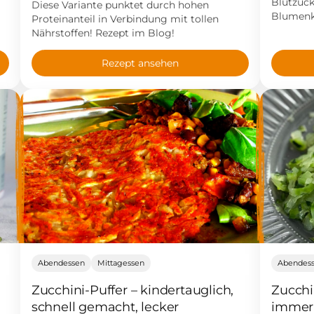
Blutzuck
h
Diese Variante punktet durch hohen
Blumenko
Proteinanteil in Verbindung mit tollen
Nährstoffen! Rezept im Blog!
Rezept ansehen
Abendessen
Mittagessen
Abendes
Zucchini-Puffer – kindertauglich,
Zucchi
schnell gemacht, lecker
immer 