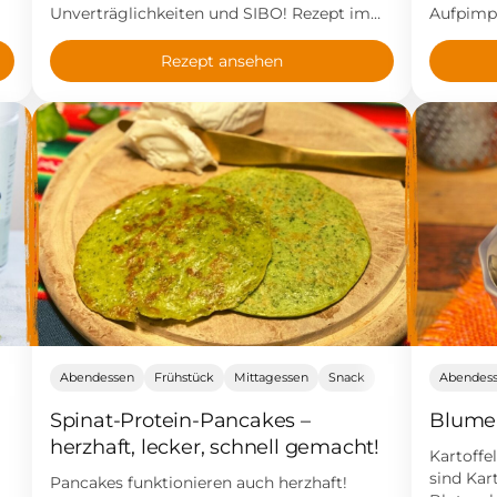
Unverträglichkeiten und SIBO! Rezept im
Aufpimp
Blog!
Rezept ansehen
Abendessen
Frühstück
Mittagessen
Snack
Abendes
Spinat-Protein-Pancakes –
Blumen
herzhaft, lecker, schnell gemacht!
Kartoffe
sind Kar
Pancakes funktionieren auch herzhaft!