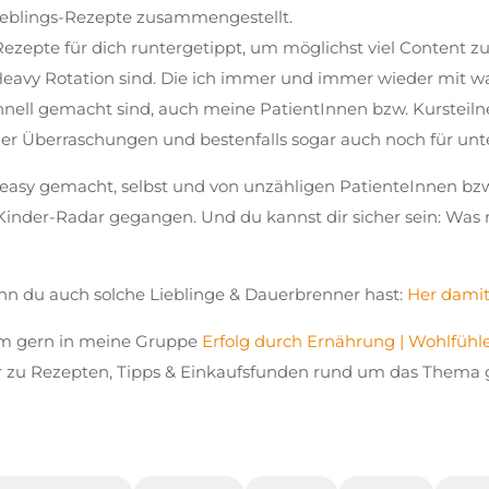
ieblings-Rezepte zusammengestellt.
ezepte für dich runtergetippt, um möglichst viel Content zu
r Heavy Rotation sind. Die ich immer und immer wieder mit 
hnell gemacht sind, auch meine PatientInnen bzw. Kursteil
oller Überraschungen und bestenfalls sogar auch noch für un
easy gemacht, selbst und von unzähligen PatienteInnen bz
Kinder-Radar gegangen. Und du kannst dir sicher sein: Was
n du auch solche Lieblinge & Dauerbrenner hast:
Her damit
omm gern in meine Gruppe
Erfolg durch Ernährung | Wohlfühl
er zu Rezepten, Tipps & Einkaufsfunden rund um das Thema