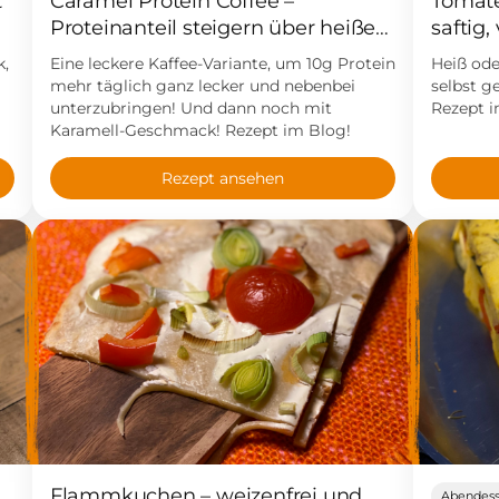
t
Caramel Protein Coffee –
Tomat
Proteinanteil steigern über heiße
saftig
Getränke
k,
Eine leckere Kaffee-Variante, um 10g Protein
Heiß ode
mehr täglich ganz lecker und nebenbei
selbst g
unterzubringen! Und dann noch mit
Rezept i
Karamell-Geschmack! Rezept im Blog!
Rezept ansehen
Flammkuchen – weizenfrei und
Abendes