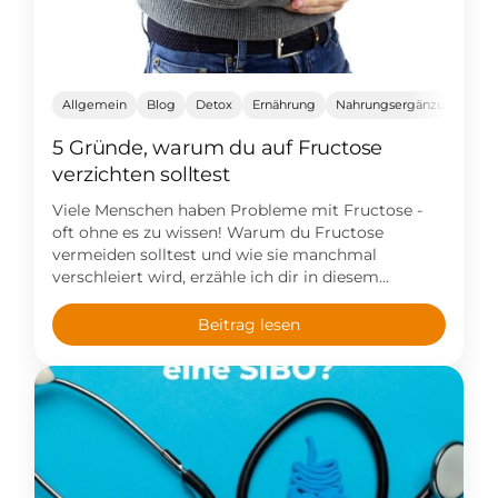
Allgemein
Blog
Detox
Ernährung
Nahrungsergänzungsmitte
5 Gründe, warum du auf Fructose
verzichten solltest
Viele Menschen haben Probleme mit Fructose -
oft ohne es zu wissen! Warum du Fructose
vermeiden solltest und wie sie manchmal
verschleiert wird, erzähle ich dir in diesem
Beitrag!
Beitrag lesen