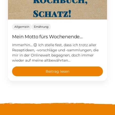
Allgemein
Ernährung
Mein Motto fürs Wochenende…
Immerhin… 😉 Ich stelle fest, dass ich trotz aller
Rezeptideen, -vorschläge und -sammlungen, die
mir in der Onlinewelt begegnen, doch immer
wieder auf meine altbewährten
Lieblingskochbücher zurückgreife und meine
Lieblingsrezepte immer wieder auf den Tisch
Beitrag lesen
kommen. Im Zweifelsfall in irgendeiner spontanen
Variation – je nach Kühlschrankinhalt. Welches ist
Dein Lieblingskochbuch? Lohnt es sich, da mal […]