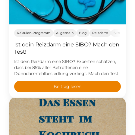
6-Säulen-Programm
Allgemein
Blog
Reizdarm
SIBO
Ist dein Reizdarm eine SIBO? Mach den
Test!
Ist dein Reizdarm eine SIBO? Experten schätzen,
dass bei 85% aller Betroffenen eine
Dünndarmfehlbesiedlung vorliegt. Mach den Test!
Beitrag lesen