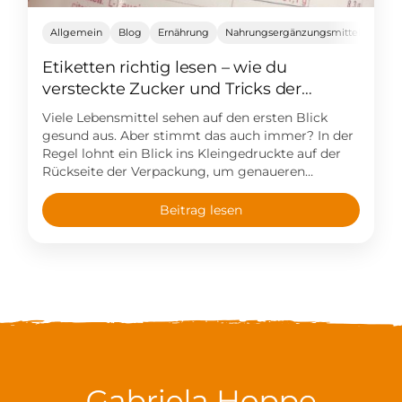
Allgemein
Blog
Ernährung
Nahrungsergänzungsmittel
Etiketten richtig lesen – wie du
versteckte Zucker und Tricks der
Hersteller erkennst
Viele Lebensmittel sehen auf den ersten Blick
gesund aus. Aber stimmt das auch immer? In der
Regel lohnt ein Blick ins Kleingedruckte auf der
Rückseite der Verpackung, um genaueren
Aufschluss über Inhalte eines Lebensmittels zu
erhalten. Wie du den Nährwert eines
Beitrag lesen
Lebensmittels richtig einschätzt und die Tricks
der Hersteller durchschaust, ohne gleich zum
Lebensmittelrechtsexperten zu mutieren, erkläre
ich dir in diesem Blogbeitrag!