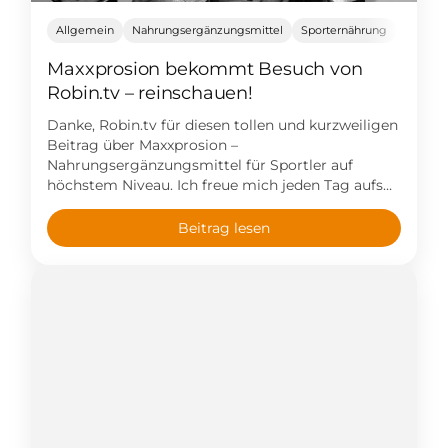
Allgemein
Nahrungsergänzungsmittel
Sporternährung
Maxxprosion bekommt Besuch von
Robin.tv – reinschauen!
Danke, Robin.tv für diesen tollen und kurzweiligen
Beitrag über Maxxprosion –
Nahrungsergänzungsmittel für Sportler auf
höchstem Niveau. Ich freue mich jeden Tag aufs
Neue, Teil dieses enthusiastischen und
energiegeladenen Gründerteams zu sein! Schaut
Beitrag lesen
doch mal rein – bei
Maxxprosion (www.maxxprosion.de) und auch bei
Robin.tv – wir freuen uns gleichermaßen über
Likes und Kommentare! #maxxprosion
#teammaxxprosion […]