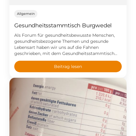
Allgemein
Gesundheitsstammtisch Burgwedel
Als Forum für gesundheitsbewusste Menschen,
gesundheitsbezogene Themen und gesunde
Lebensart haben wir uns auf die Fahnen
geschrieben, mit dem Gesundheitsstammtisch
Burgwedel die Eigenverantwortlichkeit im
Umgang mit der eigenen Gesundheit zu stärken.
Beitrag lesen
Seien Sie also gespannt auf engagierte
Referenten, die dieses Ziel gemeinsam mit uns
verfolgen und vor allem auch bei der Umsetzung
in die Praxis helfen […]