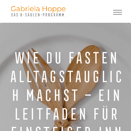
Wie du Fasten
alltagstauglic
h machst – Ein
Leitfaden für
Einsteiger:inn