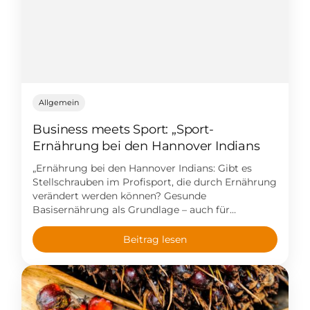
Allgemein
Business meets Sport: „Sport-
Ernährung bei den Hannover Indians
„Ernährung bei den Hannover Indians: Gibt es
Stellschrauben im Profisport, die durch Ernährung
verändert werden können? Gesunde
Basisernährung als Grundlage – auch für
Nichtprofis.“ Bei der gestrigen „Business meets
Sport“-Veranstaltung der EC Hannover Indians
Beitrag lesen
im Autohaus Gabrisch in Hemmingen hatte ich
die Gelegenheit, ein paar Worte zum Thema
Ernährung im Profisport zu sagen. Ich hoffe, auch
[…]