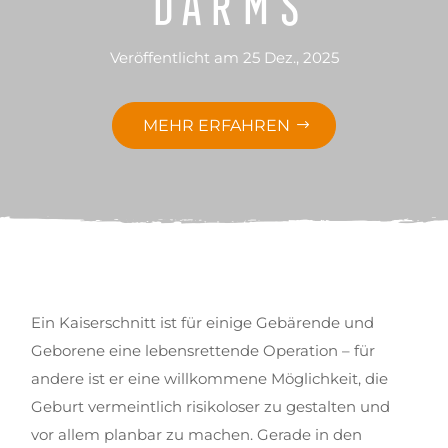
Veröffentlicht am 25 Dez., 2025
MEHR ERFAHREN
Ein Kaiserschnitt ist für einige Gebärende und
Geborene eine lebensrettende Operation – für
andere ist er eine willkommene Möglichkeit, die
Geburt vermeintlich risikoloser zu gestalten und
vor allem planbar zu machen. Gerade in den