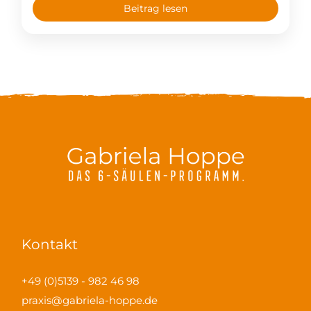
mir anmelden – erfahrungsgemäß bietet das
Beitrag lesen
Thema Stoff für reichlich spannende
Diskussionen! #Trinkwasser
#GesundheitsstammtischBurgwedel #Ernährung
#gesundeErnährung #Wasser
Kontakt
+49 (0)5139 - 982 46 98
praxis@gabriela-hoppe.de