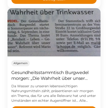
Empfängnis entgegenstehen können, ist
Nikotinkonsum. Eine aktuelle Studie
(https://onlinelibrary.wiley.com/doi/10.1111/j.2047-
2927.2014.00245.x/full) beschäftigt sich mit den
Auswirkungen von Nikotin auf […]
Allgemein
Gesundheitsstammtisch Burgwedel
morgen: „Die Wahrheit über unser
Trinkwasser“ – für Kurzentschlossene…
Da Wasser zu unseren lebenswichtigen
Nahrungsmitteln zählt, präsentieren wir morgen
ein Thema, das für uns alle Relevanz hat und unter
Umständen ein echter Augenöffner ist… Alle
Kurzentschlossenen können sich gerne noch bei