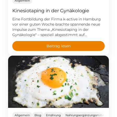
Allgemein
Kinesiotaping in der Gynäkologie
Eine Fortbildung der Firma k-active in Hamburg
vor einer guten Woche brachte spannende neue
Impulse zum Thema „Kinesiotaping in der
Gynäkologie“ – speziell abgestimmt auf
Schwangerschaft, Wochenbett und Rückbildung.
Das Kinesiotaping ist schon länger Bestandteil
Beitrag lesen
meines Praxisangebots, und ich wende die Tapes
typischerweise bei Schmerzuständen (z.B.
Rückenprobleme, Bandscheibenvorfall,
Achillessehnenschmerz, Knieschmerzen,
Schulterschmerzen, Spannungskopfschmerz)
oder z.B. zwecks […]
Allgemein
Blog
Ernährung
Nahrungsergänzungsmittel