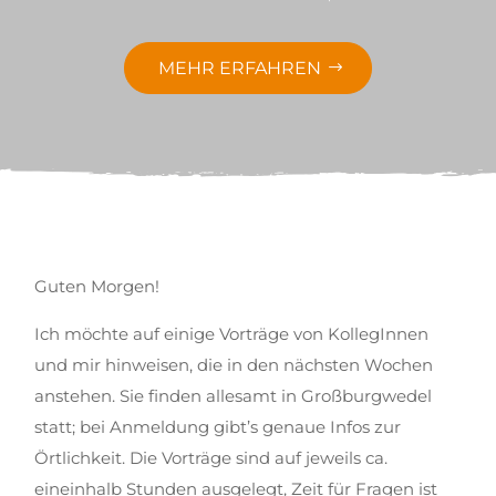
MEHR ERFAHREN
Guten Morgen!
Ich möchte auf einige Vorträge von KollegInnen
und mir hinweisen, die in den nächsten Wochen
anstehen. Sie finden allesamt in Großburgwedel
statt; bei Anmeldung gibt’s genaue Infos zur
Örtlichkeit. Die Vorträge sind auf jeweils ca.
eineinhalb Stunden ausgelegt, Zeit für Fragen ist