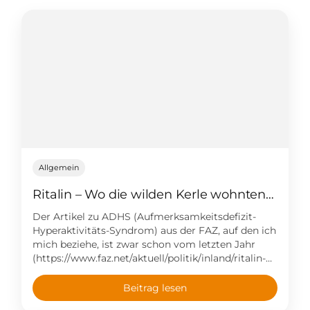
Allgemein
Ritalin – Wo die wilden Kerle wohnten…
Der Artikel zu ADHS (Aufmerksamkeitsdefizit-
Hyperaktivitäts-Syndrom) aus der FAZ, auf den ich
mich beziehe, ist zwar schon vom letzten Jahr
(https://www.faz.net/aktuell/politik/inland/ritalin-
gegen-adhs-wo-die-wilden-kerle-wohnten-
11645933.html), aber das Thema ist ja nach wie vor
Beitrag lesen
aktuell… (Danke, Banu, für den Gedankenanstoß!)