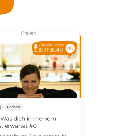
g
Podcast
r: Was dich in meinem
t erwartet #0
rst in diesem Trailer, warum du