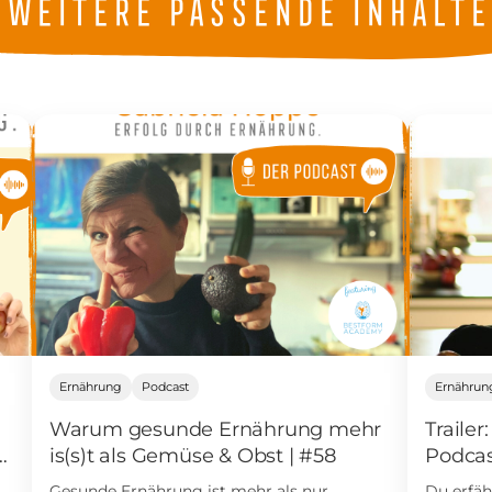
Weitere passende Inhalte
Ernährung
Podcast
Ernährun
Warum gesunde Ernährung mehr
Traile
is(s)t als Gemüse & Obst | #58
Podcas
Gesunde Ernährung ist mehr als nur
Du erfäh