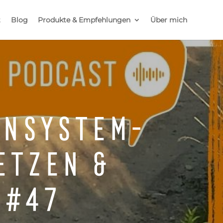
t
Blog
Produkte & Empfehlungen
Über mich
unsystem-
etzen &
 #47