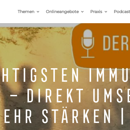
Themen
Onlineangebote
Praxis
Podcas
chtigsten Imm
 – direkt ums
ehr stärken |