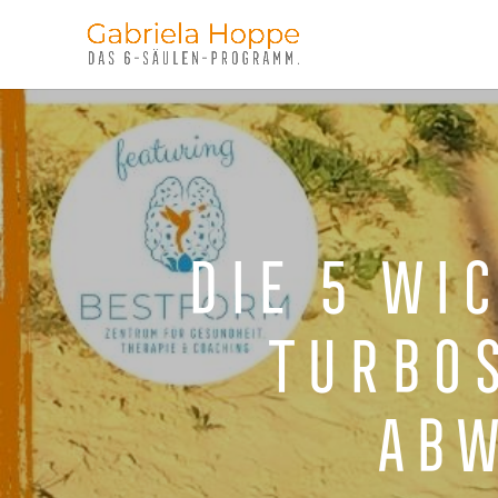
Die 5 wi
Turbos
Abw