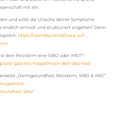
senschaft mit ein.
en und willst die Ursache deiner Symptome
endlich sinnvoll und strukturiert angehen? Dann
gespräch:
https://calendly.com/d/cwrq-wrf-
-imo
Ist dein Reizdarm eine SIBO oder IMO?“:
/praxis-gabriela-hoppe/mach-den-sibo-test/
enseite „Darmgesundheit, Reizdarm, SIBO & IMO“
ww.gabriela-
esundheit-sibo/