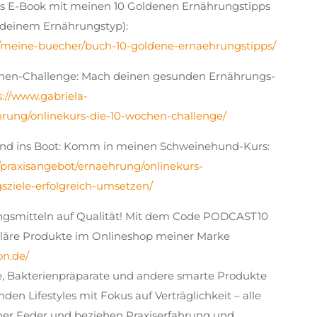
tis E-Book mit meinen 10 Goldenen Ernährungstipps
 deinem Ernährungstyp):
e/meine-buecher/buch-10-goldene-ernaehrungstipps/
hen-Challenge: Mach deinen gesunden Ernährungs-
s://www.gabriela-
rung/onlinekurs-die-10-wochen-challenge/
nd ins Boot: Komm in meinen Schweinehund-Kurs:
/praxisangebot/ernaehrung/onlinekurs-
ziele-erfolgreich-umsetzen/
gsmitteln auf Qualität! Mit dem Code PODCAST10
guläre Produkte im Onlineshop meiner Marke
on.de/
ne, Bakterienpräparate und andere smarte Produkte
en Lifestyles mit Fokus auf Verträglichkeit – alle
r Feder und beziehen Praxiserfahrung und