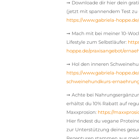
➞ Downloade dir hier dein gra
(jetzt mit spannendem Test zu
https://www.gabriela-hoppe.d
➞ Mach mit bei meiner 10-Woc
Lifestyle zum Selbstläufer:
http
hoppe.de/praxisangebot/ernaeh
➞ Hol den inneren Schweinehu
https://www.gabriela-hoppe.de
schweinehundkurs-ernaehrungs
➞ Achte bei Nahrungsergänzun
erhältst du 10% Rabatt auf re
Maxxprosion:
https://maxxprosi
Hier findest du vegane Protei
zur Unterstützung deines gesund
Rezepturen stammen aus meine