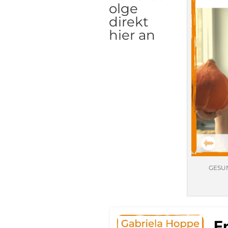
olge
direkt
hier an
GESUN