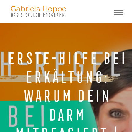
Erste-Hilfe bei
Erkältung:
Warum dein
Darm
mitreagiert |